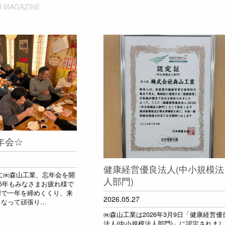
 MAGAZINE
忘年会☆
健康経営優良法人(中小規模法
2日に㈱森山工業、忘年会を開
人部門)
25年もみなさまお疲れ様で
謝で一年を締めくくり、来
2026.05.27
となって頑張り…
㈱森山工業は2026年3月9日「健康経営優
法人(中小規模法人部門)」に認定されまし