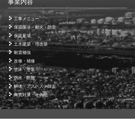
事業内容
工事メニュー
保温保冷・耐火・防音
仮設足場
土木建築・増改築
耐震補強
改修・補修
塗床・塗装
防水・防蝕
解体・アスベスト除去
鳥害対策・その他