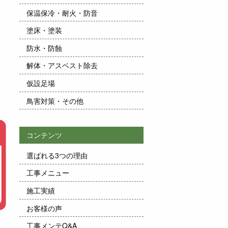
、
保温保冷・耐火・防音
塗床・塗装
防水・防蝕
解体・アスベスト除去
仮設足場
鳥害対策・その他
コンテンツ
選ばれる3つの理由
工事メニュー
施工実績
お客様の声
工事メンテQ&A