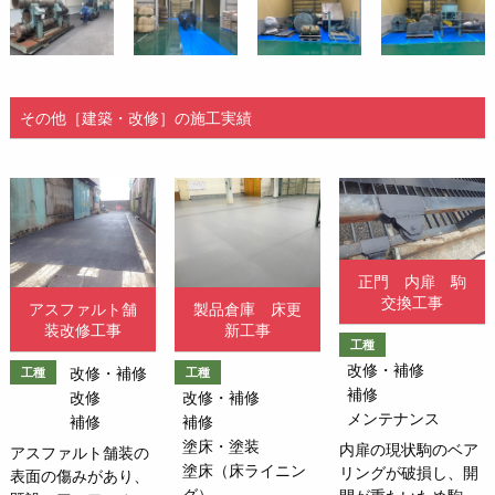
その他［建築・改修］の施工実績
正門 内扉 駒
交換工事
アスファルト舗
製品倉庫 床更
装改修工事
新工事
工種
改修・補修
改修・補修
工種
工種
補修
改修
改修・補修
メンテナンス
補修
補修
塗床・塗装
内扉の現状駒のベア
アスファルト舗装の
塗床（床ライニン
リングが破損し、開
表面の傷みがあり、
グ）