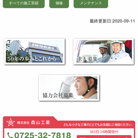
受け、新しくシャッ
すべての施工実績
補修
メンテナンス
きました。 作業内
うに養生し、その後
ターを取替えする工
容・・マンホール開
床面の研磨、クラッ
事をさせていただき
口位置を決め、マン
ク処理、カッター
ました。 Ｗ＝３００
最終更新日:
2020-09-11
ホールのアングルを
切、パテ処理、下塗
０、Ｈ＝３０００の
取付け、組立式スロ
り、上塗り作業を行
シャッターに取替え
ープの仕切り板をマ
いました。倉庫荷造
ました。
ンホールの位置に合
り場 ・・・ユ
わせて取付けを行い
ークリートＭＦステ
ました。後日に保温
ーションエリ
板金工事の実測を行
ア・・・アートフロ
い、取外し式の蓋を
アＰＦスロープ
取付をしました。
部 ・・・ア
ートフロアＰＦ