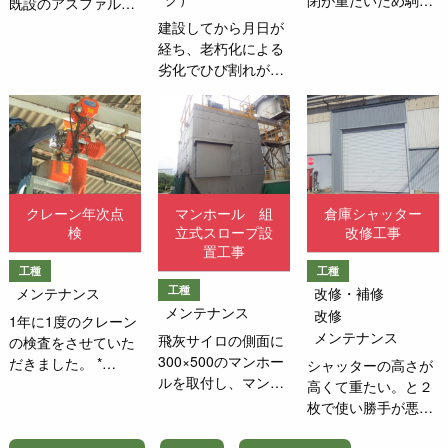
閉が重たいため駒を
既設のアスファルト
新しく交換させてい
舗装を撤去して新た
建設してから月日が
ただきました。 *Ｖ
にアスファルト舗装
経ち、老朽化による
レールコマ 100ｍ
を行う工事をさせて
劣化でひび割れが目
ｍ 4箇所
いただきました。 幅
立つようになってき
約 5.5ｍ 通路長さ
たという事でお問い
約 24.7m 9/3・・・
合わせいただきまし
アスファルトフィニ
た。ひび割れから虫
ッシャー・バックホ
が上がってくる可能
ー搬入9/4・・・既
性、クラックによる
クレーン年次点
マンホール 組
倉庫シャッター
設アスファルト舗装
段差においてフォー
検
立式スロープ設
改修工事
撤去 路盤調
クリフト走行中に段
置工事
整 新設
差で物を落とす、走
工種
工種
アスファルト舗装
行した際に塗膜が剝
工種
メンテナンス
改修・補修
基層50ｍｍ 表層
れ塗膜が製品に付く
メンテナンス
改修
50mm9/5・・・養生
1年に1度のクレーン
などを塞ぐために塗
メンテナンス
9/6・・・アスファ
飛灰サイロの側面に
の検査をさせていた
床工事をさせていた
ルトフィニッシャ
300×500のマンホー
だきました。 *
だきました。施工箇
シャッターの高さが
ー・バックホー引上
ルを取付し、マンホ
No1 0.49t* No2
所：倉庫荷造り場・
高くて重たい。と２
げ
ールに投入できるよ
1.0t* No3 0.3t*
ステーションエリ
枚で使い勝手が悪い
うに組立式スロープ
No4 0.5t* No5
ア・スロープ部 製品
とお客様から相談を
も設置させていただ
1.0t* No6 2.0t
に塗料が付かないよ