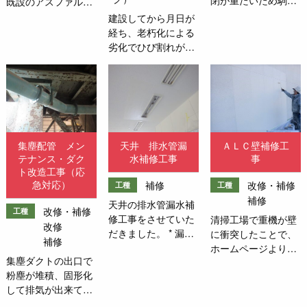
既設のアスファルト
新しく交換させてい
舗装を撤去して新た
建設してから月日が
ただきました。 *Ｖ
にアスファルト舗装
経ち、老朽化による
レールコマ 100ｍ
を行う工事をさせて
劣化でひび割れが目
ｍ 4箇所
いただきました。 幅
立つようになってき
約 5.5ｍ 通路長さ
たという事でお問い
約 24.7m 9/3・・・
合わせいただきまし
アスファルトフィニ
た。ひび割れから虫
ッシャー・バックホ
が上がってくる可能
ー搬入9/4・・・既
性、クラックによる
集塵配管 メン
天井 排水管漏
ＡＬＣ壁補修工
設アスファルト舗装
段差においてフォー
テナンス・ダク
水補修工事
事
撤去 路盤調
クリフト走行中に段
ト改造工事（応
整 新設
差で物を落とす、走
急対応）
補修
改修・補修
工種
工種
アスファルト舗装
行した際に塗膜が剝
補修
基層50ｍｍ 表層
天井の排水管漏水補
れ塗膜が製品に付く
改修・補修
工種
50mm9/5・・・養生
修工事をさせていた
清掃工場で重機が壁
などを塞ぐために塗
改修
9/6・・・アスファ
だきました。 * 漏水
に衝突したことで、
床工事をさせていた
補修
ルトフィニッシャ
部のチースと接続排
ホームページよりお
だきました。施工箇
集塵ダクトの出口で
ー・バックホー引上
水管の65φと75φの
問い合わせいただき
所：倉庫荷造り場・
粉塵が堆積、固形化
げ
配管の繋ぎ変えをす
壁の補修工事をさせ
ステーションエリ
して排気が出来てい
る方法 3/24日に室内
ていただきました。
ア・スロープ部 製品
ないと連絡があり、
養生、工事区画養生
ＡＬＣ外壁パネル
に塗料が付かないよ