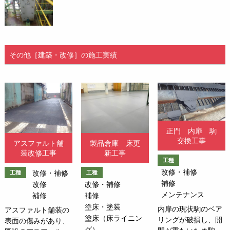
その他［建築・改修］の施工実績
正門 内扉 駒
交換工事
アスファルト舗
製品倉庫 床更
装改修工事
新工事
工種
改修・補修
改修・補修
工種
工種
補修
改修
改修・補修
メンテナンス
補修
補修
塗床・塗装
内扉の現状駒のベア
アスファルト舗装の
塗床（床ライニン
リングが破損し、開
表面の傷みがあり、
グ）
閉が重たいため駒を